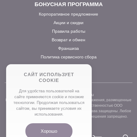
БОНУСНАЯ ПРОГРАММА
Корпоративное предложение
Акции и скидки
Правила работы
Возврат и обмен
Франшиза
Политика сервисного сбора
САЙТ ИСПОЛЬЗУЕТ
COOKIE
Для удобства пользователей на
2026 ©
www.prostocvet.ru
сайте применяются сookie и похожие
Вся текстовая информация и графические изображения, размещенные
технологии. Продолжая пользоваться
на сайте интернет-магазина, являются собственностью ООО
сайтом, вы принимаете условия их
«ПРОСТОБУКЕТ» ОГРН 1157746211248. Все права защищены. Любое
использования.
использование контента без письменного разрешения запрещено.
Хорошо