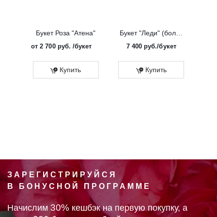
Букет Роза "Атена"
Букет "Леди" (большой)
от
2 700 руб.
/букет
7 400
руб.
/букет
от
Эко
Купить
Купить
ЗАРЕГИСТРИРУЙСЯ
В БОНУСНОЙ ПРОГРАММЕ
30%
Начислим
кешбэк на первую покупку, а