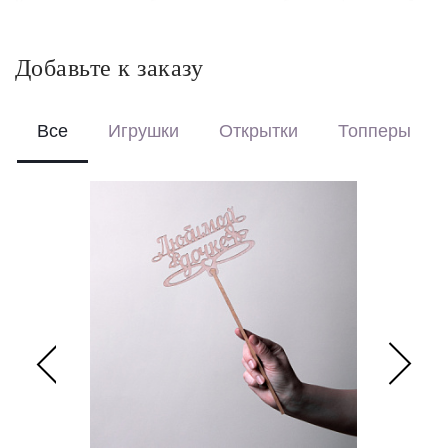
Красиво упакуем – бережно доставим букет в фирменной
коробке с аквабоксом, чтобы цветы сохраняли свежесть в
пути.
Добавьте к заказу
Перевяжем лентой – идеальный минималистичный вариант
для вазы (поставляется без коробки и аквабокса).
Все
Игрушки
Открытки
Топперы