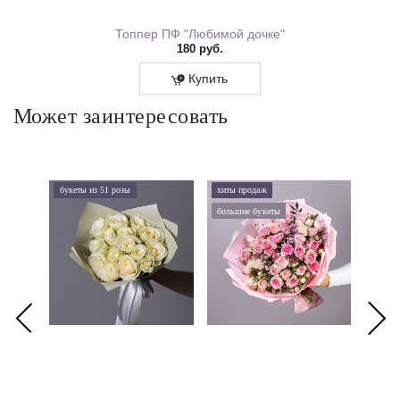
ем Рождения 0167.318
Топпер ПФ "Любимой дочке"
180 руб.
Купить
Может заинтересовать
букеты из 51 розы
хиты продаж
хиты 
большие букеты
букеты