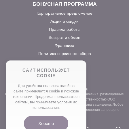
БОНУСНАЯ ПРОГРАММА
Корпоративное предложение
Акции и скидки
Правила работы
Возврат и обмен
Франшиза
Политика сервисного сбора
САЙТ ИСПОЛЬЗУЕТ
COOKIE
Для удобства пользователей на
2026 ©
www.prostocvet.ru
сайте применяются сookie и похожие
Вся текстовая информация и графические изображения, размещенные
технологии. Продолжая пользоваться
на сайте интернет-магазина, являются собственностью ООО
сайтом, вы принимаете условия их
«ПРОСТОБУКЕТ» ОГРН 1157746211248. Все права защищены. Любое
использования.
использование контента без письменного разрешения запрещено.
Хорошо