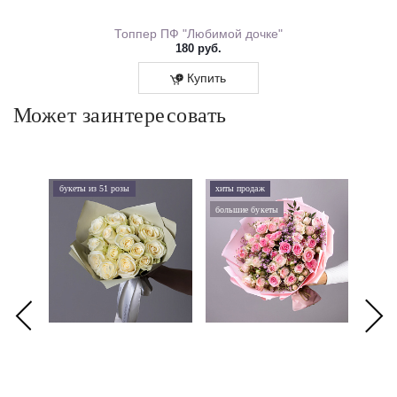
ем Рождения 0167.318
Топпер ПФ "Любимой дочке"
180 руб.
Купить
Может заинтересовать
букеты из 51 розы
хиты продаж
хиты 
большие букеты
букеты