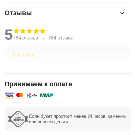
Отзывы
5
784 отзыва
784 отзыва
Екатерина Игнатенко,
24 июля
Очень красивые цветы! Удивительный подход к
составлению букетов по желанию клиента.
Хорошая ценовая политика. Отличная доставка!
Принимаем к оплате
Спасибо коллективу компании!
Показать полностью
Если букет простоит менее 24 часов, заменим
Показать все
Оставить отзыв
или вернем деньги