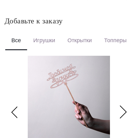
Красиво упакуем – бережно доставим букет в фирменной
коробке с аквабоксом, чтобы цветы сохраняли свежесть в
пути.
Добавьте к заказу
Перевяжем лентой – идеальный минималистичный вариант
для вазы (поставляется без коробки и аквабокса).
Все
Игрушки
Открытки
Топперы