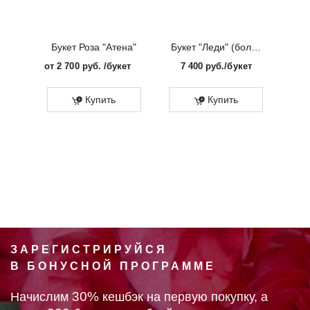
Букет Роза "Атена"
Букет "Леди" (большой)
от
2 700 руб.
/букет
7 400
руб.
/букет
от
Эко
Купить
Купить
ЗАРЕГИСТРИРУЙСЯ
В БОНУСНОЙ ПРОГРАММЕ
30%
Начислим
кешбэк на первую покупку, а