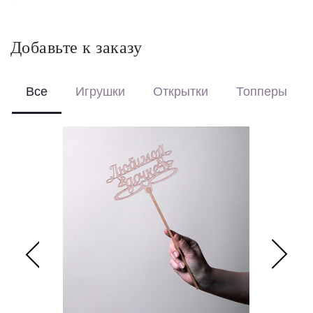
Красиво упакуем – бережно доставим букет в фирменной
коробке с аквабоксом, чтобы цветы сохраняли свежесть в
пути.
Добавьте к заказу
Перевяжем лентой – идеальный минималистичный вариант
для вазы (поставляется без коробки и аквабокса).
Все
Игрушки
Открытки
Топперы