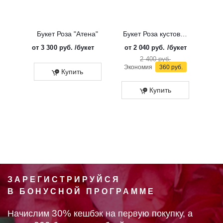
Букет Роза "Атена"
Букет Роза кустовая "Солинеро"
от
3 300 руб.
/букет
от
2 040 руб.
/букет
от
3 
2 400 руб.
Экономия
360 руб.
Купить
Купить
ЗАРЕГИСТРИРУЙСЯ
В БОНУСНОЙ ПРОГРАММЕ
30%
Начислим
кешбэк на первую покупку, а