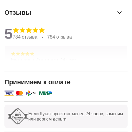
Отзывы
5
784 отзыва
784 отзыва
Екатерина Игнатенко,
24 июля
Очень красивые цветы! Удивительный подход к
составлению букетов по желанию клиента.
Хорошая ценовая политика. Отличная доставка!
Принимаем к оплате
Спасибо коллективу компании!
Показать полностью
Если букет простоит менее 24 часов, заменим
Показать все
Оставить отзыв
или вернем деньги