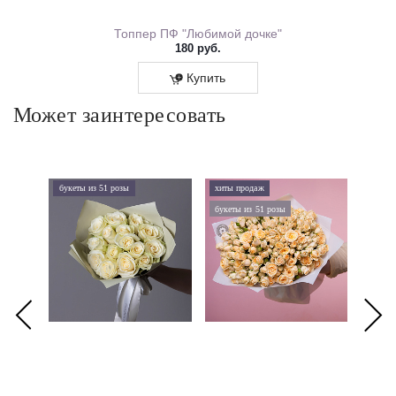
ем Рождения 0167.318
Топпер ПФ "Любимой дочке"
180 руб.
Купить
Может заинтересовать
букеты из 51 розы
хиты продаж
хиты 
букеты из 51 розы
дорого