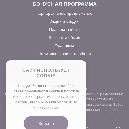
БОНУСНАЯ ПРОГРАММА
Корпоративное предложение
Акции и скидки
Правила работы
Возврат и обмен
Франшиза
Политика сервисного сбора
САЙТ ИСПОЛЬЗУЕТ
COOKIE
Для удобства пользователей на
2026 ©
www.prostocvet.ru
сайте применяются сookie и похожие
Вся текстовая информация и графические изображения, размещенные
технологии. Продолжая пользоваться
на сайте интернет-магазина, являются собственностью ООО
сайтом, вы принимаете условия их
«ПРОСТОБУКЕТ» ОГРН 1157746211248. Все права защищены. Любое
использования.
использование контента без письменного разрешения запрещено.
Хорошо