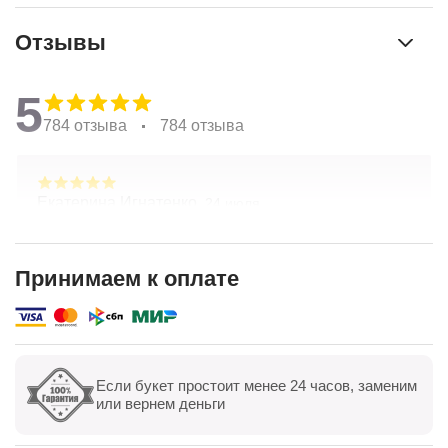
Отзывы
5
784 отзыва
784 отзыва
Екатерина Игнатенко,
24 июля
Очень красивые цветы! Удивительный подход к
составлению букетов по желанию клиента.
Хорошая ценовая политика. Отличная доставка!
Принимаем к оплате
Спасибо коллективу компании!
Показать полностью
Если букет простоит менее 24 часов, заменим
Показать все
Оставить отзыв
или вернем деньги