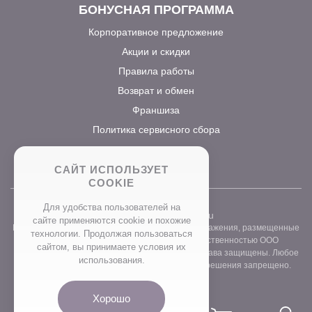
БОНУСНАЯ ПРОГРАММА
Корпоративное предложение
Акции и скидки
Правила работы
Возврат и обмен
Франшиза
Политика сервисного сбора
САЙТ ИСПОЛЬЗУЕТ
COOKIE
Для удобства пользователей на
2026 ©
www.prostocvet.ru
сайте применяются сookie и похожие
Вся текстовая информация и графические изображения, размещенные
технологии. Продолжая пользоваться
на сайте интернет-магазина, являются собственностью ООО
сайтом, вы принимаете условия их
«ПРОСТОБУКЕТ» ОГРН 1157746211248. Все права защищены. Любое
использования.
использование контента без письменного разрешения запрещено.
Хорошо