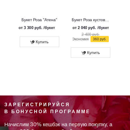
Букет Роза "Атена"
Букет Роза кустовая "Солинеро"
от
3 300 руб.
/букет
от
2 040 руб.
/букет
от
3 
2 400 руб.
Экономия
360 руб.
Купить
Купить
ЗАРЕГИСТРИРУЙСЯ
В БОНУСНОЙ ПРОГРАММЕ
30%
Начислим
кешбэк на первую покупку, а