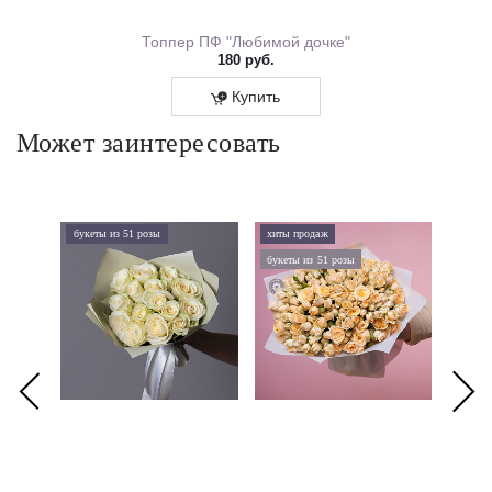
ем Рождения 0167.318
Топпер ПФ "Любимой дочке"
180 руб.
Купить
Может заинтересовать
букеты из 51 розы
хиты продаж
хиты 
букеты из 51 розы
дорого