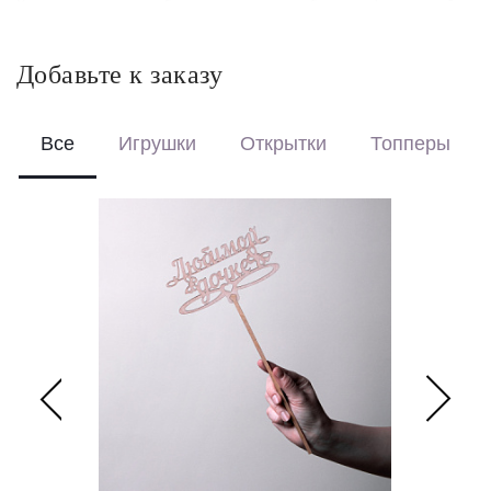
Красиво упакуем – бережно доставим букет в фирменной
коробке с аквабоксом, чтобы цветы сохраняли свежесть в
пути.
Добавьте к заказу
Перевяжем лентой – идеальный минималистичный вариант
для вазы (поставляется без коробки и аквабокса).
Все
Игрушки
Открытки
Топперы