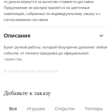
то деньги вернутся за вычетом стоимости доставки.
Предложение не распространяется на цветочные
композиции, собранные по индивидуальному заказу и с
согласованным составом.
Описание
Букет ручной работы, который безупречно дополнит любое
событие, от личного праздника до официального
торжества.
Выберите формат оформления:
Красиво упакуем – бережно доставим букет в фирменной
коробке с аквабоксом, чтобы цветы сохраняли свежесть в
пути.
Добавьте к заказу
Перевяжем лентой – идеальный минималистичный вариант
для вазы (поставляется без коробки и аквабокса).
Все
Игрушки
Открытки
Топперы