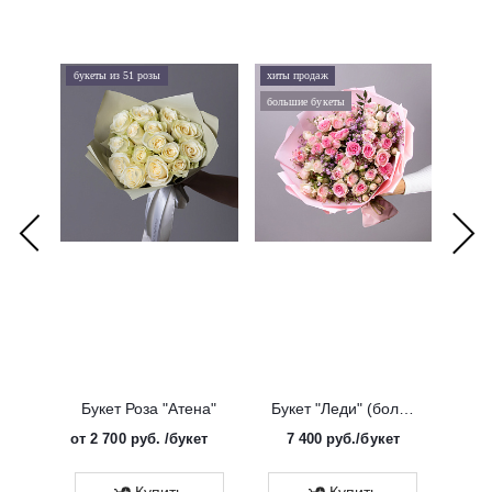
букеты из 51 розы
хиты продаж
хиты 
большие букеты
букеты
Букет Роза "Атена"
Букет "Леди" (большой)
от
2 700 руб.
/букет
7 400
руб.
/букет
от
Эко
Купить
Купить