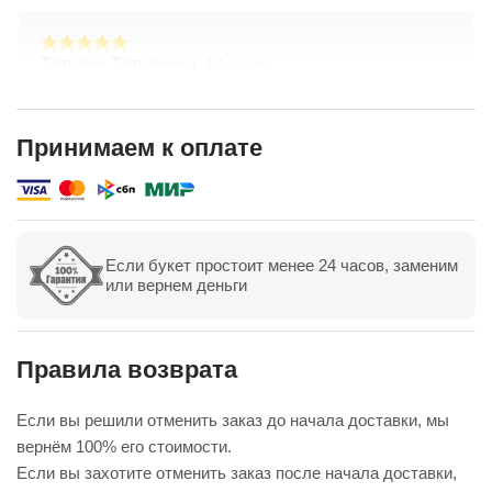
Татьяна Татьянина,
17 июля
Заказывала букет с доставкой — всё на высшем
уровне! Цветы свежие, композиция собрана
очень аккуратно, выглядит даже лучше, чем на
Принимаем к оплате
фото. Доставили точно в срок, курьер был
Показать полностью
вежлив. Отдельно спасибо менеджеру — помог с
выбором и учёл все пожелания. Обязательно
буду заказывать ещё
Если букет простоит менее 24 часов, заменим
Показать все
Оставить отзыв
или вернем деньги
Правила возврата
Если вы решили отменить заказ до начала доставки, мы
вернём 100% его стоимости.
Если вы захотите отменить заказ после начала доставки,