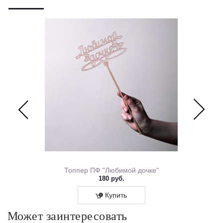
ем Рождения 0167.318
Топпер ПФ "Любимой дочке"
180 руб.
Купить
Может заинтересовать