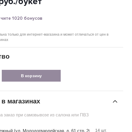
руб.
/букет
чите 1020 бонусов
ьна только для интернет-магазина и может отличаться от цен в
зинах
тво
В корзину
 в магазинах
на заказ при самовывозе из салона или ПВЗ
14
шт.
ный (ул. Молодогвардейская, д. 61 стр. 20)