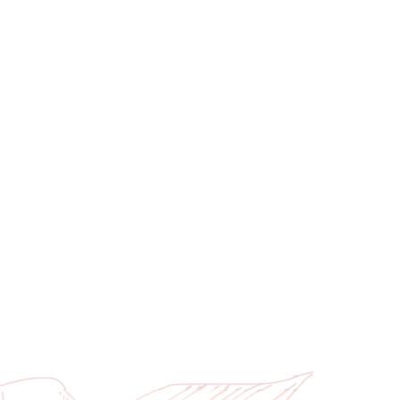
Акимочка,
9 марта
Букет шикарный! 
их развязали, они
упаковке и подста