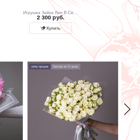
Игрушка Зайка Лин В Свитшоте С Розовой Юбочкой, 20 см, В Коробке
2 300 руб.
1 700 ру
Купить
Купит
хиты продаж
букеты из 51 розы
хиты про