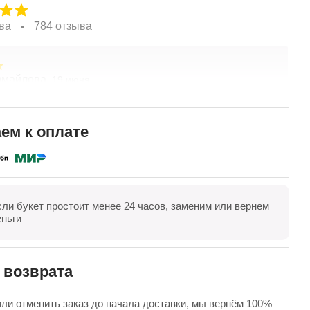
ва
784 отзыва
змайлова,
О
19 июня
спасибо за композицию. Неоднократно обращаюсь в
З
ты. Живу в другом городе, заказываю через
В
ие. Всегда цветы соответсвуют описанию. Быстрая
ем к оплате
 Огромное спасибо за настроение
полностью
сли букет простоит менее 24 часов, заменим или вернем
оказать все
Оставить отзыв
еньги
 возврата
ли отменить заказ до начала доставки, мы вернём 100%