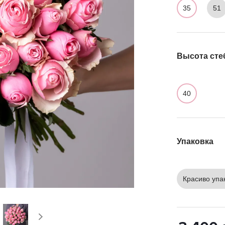
35
51
Высота сте
40
Упаковка
Красиво упа