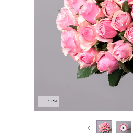
На выписку
Извинение
40
см