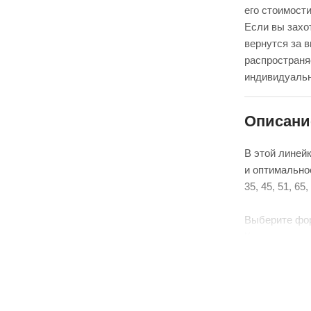
его стоимости
Если вы захот
вернутся за 
распространя
индивидуальн
Описани
В этой линей
и оптимально
35, 45, 51, 6
Выберите фо
Красиво упак
аквабоксом, 
Перевяжем ле
(поставляется