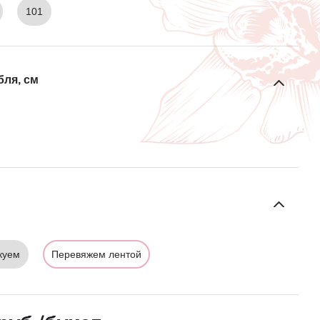
101
бля, см
куем
Перевяжем лентой