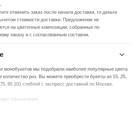
.
ите отменить заказ после начала доставки, то деньги
вычетом стоимости доставки. Предложение не
ется на цветочные композиции, собранные по
ому заказу и с согласованным составом.
е
ке монобукетов мы подобрали наиболее популярные цвета
е количество роз. Вы можете приобрести букеты из 15, 25,
5, 75, 85 101 стеблей с экспресс доставкой по Москве.
рмат оформления:
уем – бережно доставим букет в фирменной коробке с
чтобы цветы сохраняли свежесть в пути.
нтой – идеальный минималистичный вариант для вазы
 без коробки и аквабокса).