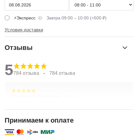
⚡Экспресс
Завтра 09:00 – 10:00 (+500 ₽)
Условия доставки
Отзывы
5
784 отзыва
784 отзыва
Екатерина Игнатенко,
24 июля
Очень красивые цветы! Удивительный подход к
составлению букетов по желанию клиента.
Хорошая ценовая политика. Отличная доставка!
Принимаем к оплате
Спасибо коллективу компании!
Показать полностью