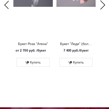
Букет Роза "Атена"
Букет "Леди" (большой)
от
2 700 руб.
/букет
7 400
руб.
/букет
от
Эко
Купить
Купить