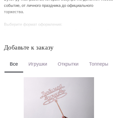
событие, от личного праздника до официального
торжества.
Выберите формат оформления:
Красиво упакуем – бережно доставим букет в фирменной
коробке с аквабоксом, чтобы цветы сохраняли свежесть в
пути.
Добавьте к заказу
Перевяжем лентой – идеальный минималистичный вариант
для вазы (поставляется без коробки и аквабокса).
Все
Игрушки
Открытки
Топперы