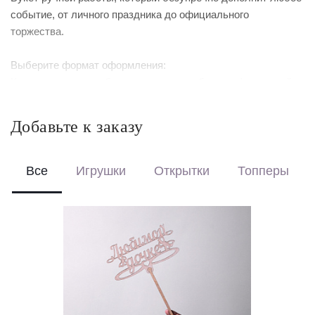
событие, от личного праздника до официального
торжества.
Выберите формат оформления:
Красиво упакуем – бережно доставим букет в фирменной
коробке с аквабоксом, чтобы цветы сохраняли свежесть в
пути.
Добавьте к заказу
Перевяжем лентой – идеальный минималистичный вариант
для вазы (поставляется без коробки и аквабокса).
Все
Игрушки
Открытки
Топперы