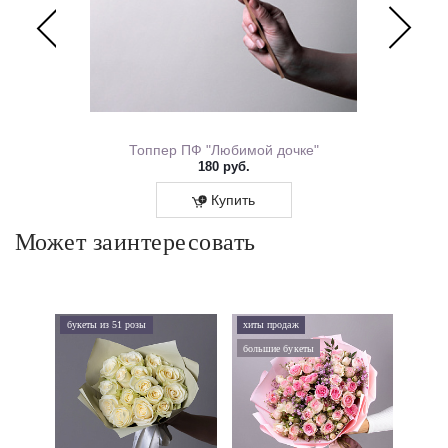
ем Рождения 0167.318
Топпер ПФ "Любимой дочке"
180 руб.
Купить
Может заинтересовать
букеты из 51 розы
хиты продаж
хиты 
большие букеты
букеты