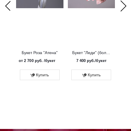
Букет Роза "Атена"
Букет "Леди" (большой)
от
2 700 руб.
/букет
7 400
руб.
/букет
от
Эко
Купить
Купить