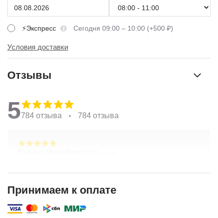
⚡Экспресс
Сегодня 09:00 – 10:00 (+500 ₽)
Условия доставки
Отзывы
5
784 отзыва
784 отзыва
Галина Измайлова,
19 июня
Большое спасибо за композицию. Неоднократно
обращаюсь в Простоцветы. Живу в другом
городе, заказываю через приложение. Всегда
Принимаем к оплате
цветы соответсвуют описанию. Быстрая
Показать полностью
доставка. Огромное спасибо за настроение