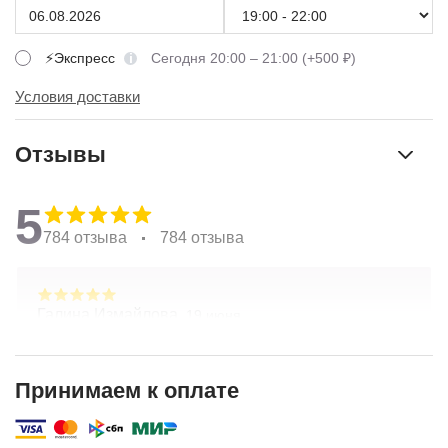
⚡Экспресс
Сегодня 20:00 – 21:00 (+500 ₽)
Условия доставки
Отзывы
5
784 отзыва
784 отзыва
Галина Измайлова,
19 июня
Большое спасибо за композицию. Неоднократно
обращаюсь в Простоцветы. Живу в другом
городе, заказываю через приложение. Всегда
Принимаем к оплате
цветы соответсвуют описанию. Быстрая
Показать полностью
доставка. Огромное спасибо за настроение