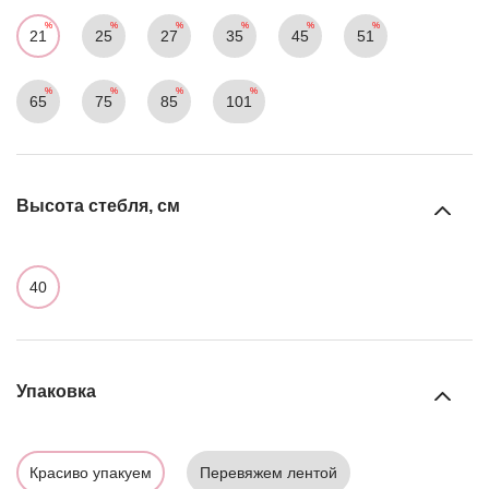
21
25
27
35
45
51
65
75
85
101
Высота стебля, см
40
Упаковка
Красиво упакуем
Перевяжем лентой