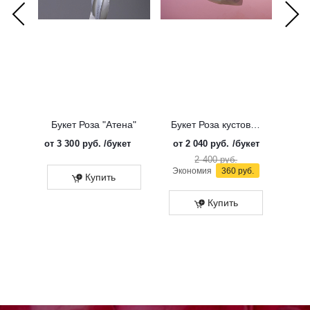
Букет Роза "Атена"
Букет Роза кустовая "Солинеро"
от
3 300 руб.
/букет
от
2 040 руб.
/букет
от
3 
2 400 руб.
Экономия
360 руб.
Купить
Купить