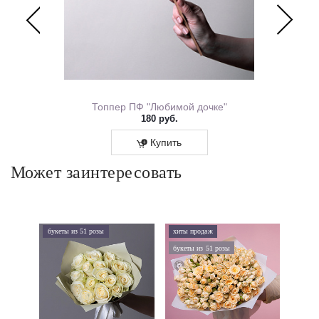
ем Рождения 0167.318
Топпер ПФ "Любимой дочке"
180 руб.
Купить
Может заинтересовать
букеты из 51 розы
хиты продаж
хиты 
букеты из 51 розы
дорого