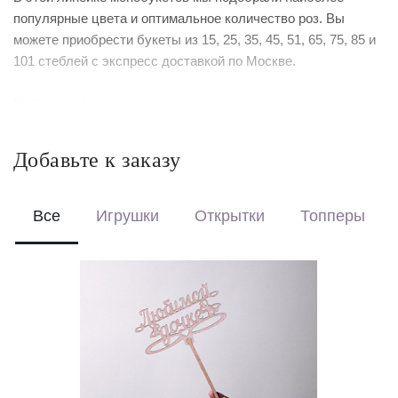
популярные цвета и оптимальное количество роз. Вы
можете приобрести букеты из 15, 25, 35, 45, 51, 65, 75, 85 и
101 стеблей с экспресс доставкой по Москве.
Выберите формат оформления:
Красиво упакуем – бережно доставим букет в фирменной
коробке с аквабоксом, чтобы цветы сохраняли свежесть в
Добавьте к заказу
пути.
Перевяжем лентой – идеальный минималистичный вариант
для вазы (поставляется без коробки и аквабокса).
Все
Игрушки
Открытки
Топперы