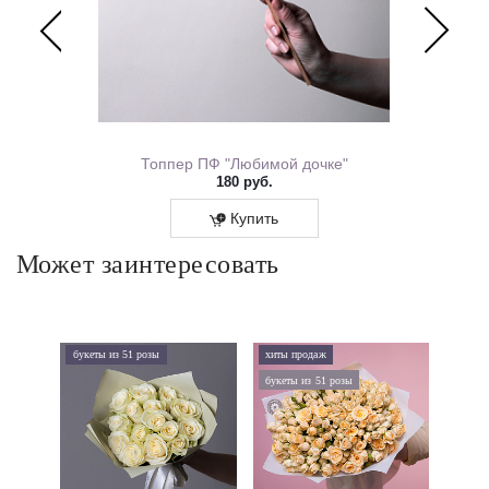
ем Рождения 0167.318
Топпер ПФ "Любимой дочке"
180 руб.
Купить
Может заинтересовать
букеты из 51 розы
хиты продаж
хиты 
букеты из 51 розы
дорого