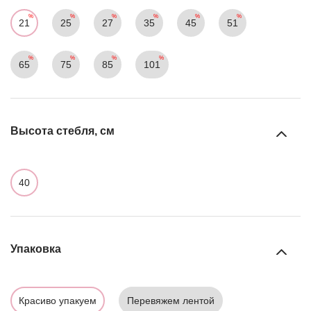
21
25
27
35
45
51
65
75
85
101
Высота стебля, см
40
Упаковка
Красиво упакуем
Перевяжем лентой