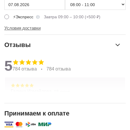
⚡Экспресс
Завтра 09:00 – 10:00 (+500 ₽)
Условия доставки
Отзывы
5
784 отзыва
784 отзыва
Галина Измайлова,
19 июня
Большое спасибо за композицию. Неоднократно
обращаюсь в Простоцветы. Живу в другом
городе, заказываю через приложение. Всегда
Принимаем к оплате
цветы соответсвуют описанию. Быстрая
Показать полностью
доставка. Огромное спасибо за настроение