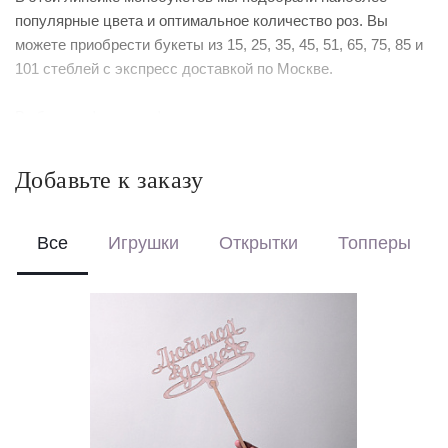
популярные цвета и оптимальное количество роз. Вы
можете приобрести букеты из 15, 25, 35, 45, 51, 65, 75, 85 и
101 стеблей с экспресс доставкой по Москве.
Выберите формат оформления:
Красиво упакуем – бережно доставим букет в фирменной
коробке с аквабоксом, чтобы цветы сохраняли свежесть в
Добавьте к заказу
пути.
Перевяжем лентой – идеальный минималистичный вариант
для вазы (поставляется без коробки и аквабокса).
Все
Игрушки
Открытки
Топперы