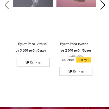
Букет Роза "Атена"
Букет Роза кустовая "Солинеро"
от
3 300 руб.
/букет
от
2 040 руб.
/букет
от
3 
2 400 руб.
Экономия
360 руб.
Купить
Купить