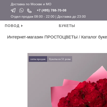
Доставка по Москве и МО
+7 (495) 788-70-08
Отдел продаж 08:00 - 22:00 | Доставка до 23:00
ПОВОД
БУКЕТЫ
Интернет-магазин ПРОСТОЦВЕТЫ
/
Каталог буке
Личные поводы
Ароматические свечи
Новый год
Календарные праздники
День рождения
Мягкие игрушки
Хит продаж
Новый год
Для мамы
Топперы
Новинки
Татьянин день
хиты продаж
букеты из 51 розы
Для девушки
Открытки
Розы по привлекательным ценам
14 февраля
Для ребенка
Вазы
23 февраля
Для подруги
Кашпо
8 марта
Для коллеги
Сувениры
Мужские букеты
На свадьбу