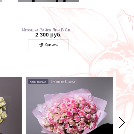
Игрушка Зайка Лин В Свитшоте С Розовой Юбочкой, 20 см, В Коробке
2 300 руб.
1 700 ру
Купить
Купит
хиты продаж
букеты из 51 розы
хиты про