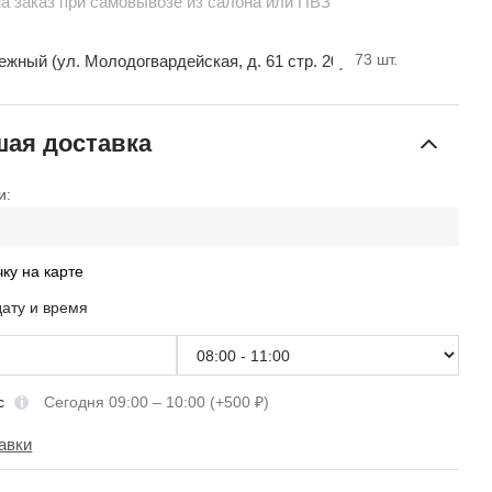
на заказ при самовывозе из салона или ПВЗ
73
шт.
ный (ул. Молодогвардейская, д. 61 стр. 20)
ая доставка
и:
чку на карте
дату и время
сс
Сегодня 09:00 – 10:00 (+500 ₽)
авки