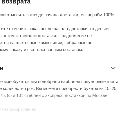
 возврата
ли отменить заказ до начала доставки, мы вернём 100%
.
ите отменить заказ после начала доставки, то деньги
вычетом стоимости доставки. Предложение не
ется на цветочные композиции, собранные по
ому заказу и с согласованным составом.
е
ке монобукетов мы подобрали наиболее популярные цвета
е количество роз. Вы можете приобрести букеты из 15, 25,
5, 75, 85 и 101 стеблей с экспресс доставкой по Москве.
рмат оформления:
уем – бережно доставим букет в фирменной коробке с
чтобы цветы сохраняли свежесть в пути.