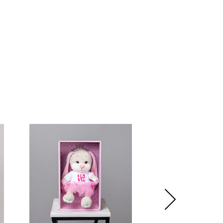
нтой – идеальный минималистичный вариант для вазы
 без коробки и аквабокса).