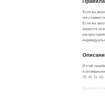
Правила
Если вы реши
его стоимости
Если вы захот
вернутся за 
распространя
индивидуальн
Описани
В этой линей
и оптимально
35, 45, 51, 6
Выберите фо
Красиво упак
аквабоксом, 