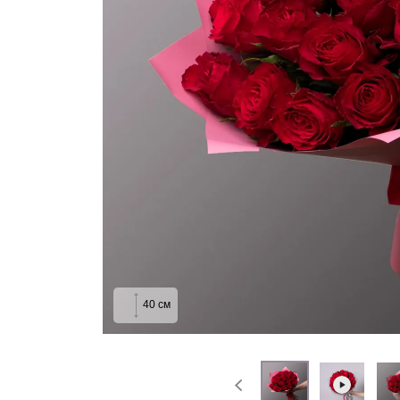
На выписку
Извинение
40
см