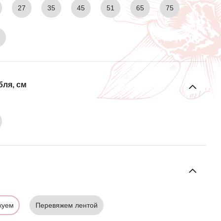
27
35
45
51
65
75
1
бля, см
куем
Перевяжем лентой