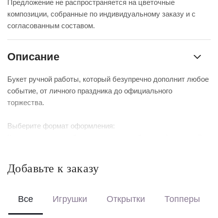
Предложение не распространяется на цветочные
композиции, собранные по индивидуальному заказу и с
согласованным составом.
Описание
Букет ручной работы, который безупречно дополнит любое
событие, от личного праздника до официального
торжества.
Выберите формат оформления:
Красиво упакуем – бережно доставим букет в фирменной
коробке с аквабоксом, чтобы цветы сохраняли свежесть в
пути.
Добавьте к заказу
Перевяжем лентой – идеальный минималистичный вариант
для вазы (поставляется без коробки и аквабокса).
Все
Игрушки
Открытки
Топперы