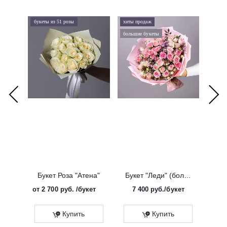
букеты из 51 розы
хиты продаж
хиты 
большие букеты
букеты
Букет Роза "Атена"
Букет "Леди" (большой)
от
2 700 руб.
/букет
7 400
руб.
/букет
от
Эко
Купить
Купить