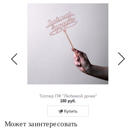
ем Рождения 0167.318
Топпер ПФ "Любимой дочке"
180 руб.
Купить
Может заинтересовать