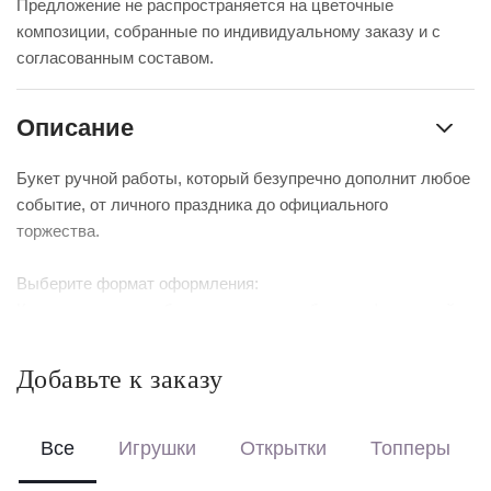
Предложение не распространяется на цветочные
композиции, собранные по индивидуальному заказу и с
согласованным составом.
Описание
Букет ручной работы, который безупречно дополнит любое
событие, от личного праздника до официального
торжества.
Выберите формат оформления:
Красиво упакуем – бережно доставим букет в фирменной
коробке с аквабоксом, чтобы цветы сохраняли свежесть в
пути.
Добавьте к заказу
Перевяжем лентой – идеальный минималистичный вариант
для вазы (поставляется без коробки и аквабокса).
Все
Игрушки
Открытки
Топперы