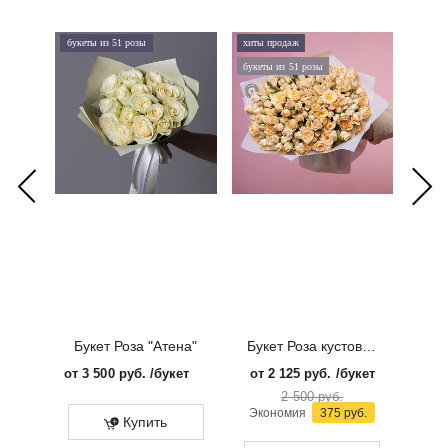
букеты из 51 розы
хиты продаж
хиты 
букеты из 51 розы
дорого
Букет Роза "Атена"
Букет Роза кустовая "Солинеро"
от
3 500 руб.
/букет
от
2 125 руб.
/букет
от
3 
2 500 руб.
Экономия
375 руб.
Купить