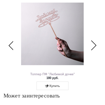
ем Рождения 0167.318
Топпер ПФ "Любимой дочке"
180 руб.
Купить
Может заинтересовать