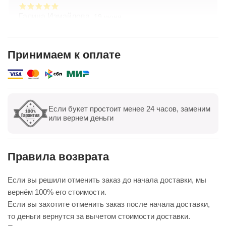
Галина Измайлова,
19 июня
Большое спасибо за композицию. Неоднократно
обращаюсь в Простоцветы. Живу в другом
городе, заказываю через приложение. Всегда
Принимаем к оплате
цветы соответсвуют описанию. Быстрая
Показать полностью
доставка. Огромное спасибо за настроение
Если букет простоит менее 24 часов, заменим
Показать все
Оставить отзыв
или вернем деньги
Правила возврата
Если вы решили отменить заказ до начала доставки, мы
вернём 100% его стоимости.
Если вы захотите отменить заказ после начала доставки,
то деньги вернутся за вычетом стоимости доставки.