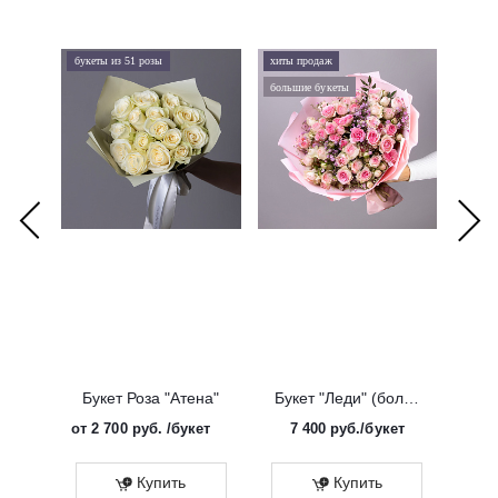
букеты из 51 розы
хиты продаж
хиты 
большие букеты
букеты
Букет Роза "Атена"
Букет "Леди" (большой)
от
2 700 руб.
/букет
7 400
руб.
/букет
от
Эко
Купить
Купить