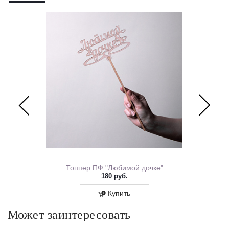
ем Рождения 0167.318
Топпер ПФ "Любимой дочке"
180 руб.
Купить
Может заинтересовать