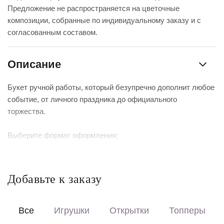
Предложение не распространяется на цветочные
композиции, собранные по индивидуальному заказу и с
согласованным составом.
Описание
Букет ручной работы, который безупречно дополнит любое
событие, от личного праздника до официального
торжества.
Выберите формат оформления:
Красиво упакуем – бережно доставим букет в фирменной
коробке с аквабоксом, чтобы цветы сохраняли свежесть в
пути.
Добавьте к заказу
Перевяжем лентой – идеальный минималистичный вариант
для вазы (поставляется без коробки и аквабокса).
Все
Игрушки
Открытки
Топперы