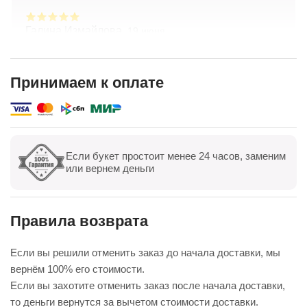
Галина Измайлова,
19 июня
Большое спасибо за композицию. Неоднократно
обращаюсь в Простоцветы. Живу в другом
городе, заказываю через приложение. Всегда
Принимаем к оплате
цветы соответсвуют описанию. Быстрая
Показать полностью
доставка. Огромное спасибо за настроение
Если букет простоит менее 24 часов, заменим
Показать все
Оставить отзыв
или вернем деньги
Правила возврата
Если вы решили отменить заказ до начала доставки, мы
вернём 100% его стоимости.
Если вы захотите отменить заказ после начала доставки,
то деньги вернутся за вычетом стоимости доставки.