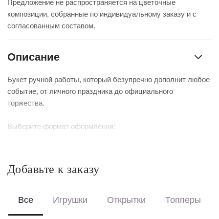
Предложение не распространяется на цветочные
композиции, собранные по индивидуальному заказу и с
согласованным составом.
Описание
Букет ручной работы, который безупречно дополнит любое
событие, от личного праздника до официального
торжества.
Выберите формат оформления:
Красиво упакуем – бережно доставим букет в фирменной
коробке с аквабоксом, чтобы цветы сохраняли свежесть в
пути.
Добавьте к заказу
Перевяжем лентой – идеальный минималистичный вариант
для вазы (поставляется без коробки и аквабокса).
Все
Игрушки
Открытки
Топперы