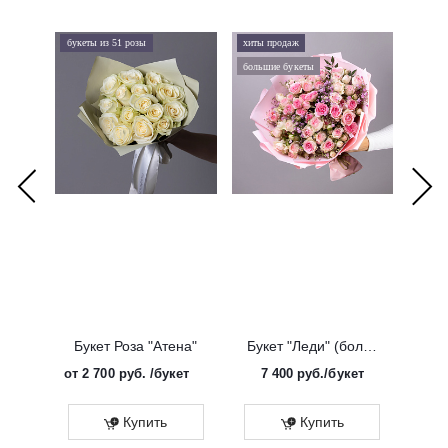
букеты из 51 розы
хиты продаж
хиты 
большие букеты
букеты
Букет Роза "Атена"
Букет "Леди" (большой)
от
2 700 руб.
/букет
7 400
руб.
/букет
от
Эко
Купить
Купить