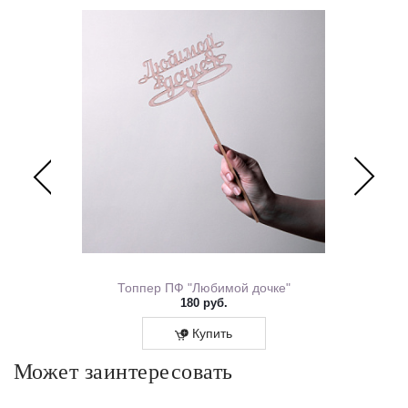
ем Рождения 0167.318
Топпер ПФ "Любимой дочке"
180 руб.
Купить
Может заинтересовать