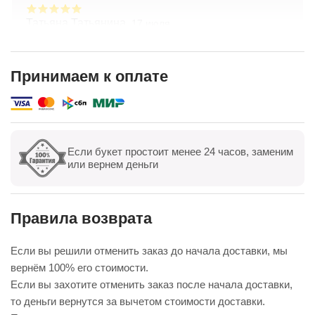
Татьяна Татьянина,
17 июля
Заказывала букет с доставкой — всё на высшем
уровне! Цветы свежие, композиция собрана
очень аккуратно, выглядит даже лучше, чем на
Принимаем к оплате
фото. Доставили точно в срок, курьер был
Показать полностью
вежлив. Отдельно спасибо менеджеру — помог с
выбором и учёл все пожелания. Обязательно
буду заказывать ещё
Если букет простоит менее 24 часов, заменим
Показать все
Оставить отзыв
или вернем деньги
Правила возврата
Если вы решили отменить заказ до начала доставки, мы
вернём 100% его стоимости.
Если вы захотите отменить заказ после начала доставки,
то деньги вернутся за вычетом стоимости доставки.