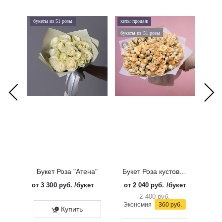
букеты из 51 розы
хиты продаж
хиты 
букеты из 51 розы
дорого
Букет Роза "Атена"
Букет Роза кустовая "Солинеро"
от
3 300 руб.
/букет
от
2 040 руб.
/букет
от
3 
2 400 руб.
Экономия
360 руб.
Купить