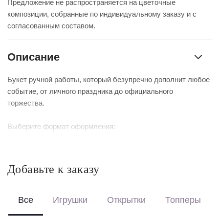
Предложение не распространяется на цветочные
композиции, собранные по индивидуальному заказу и с
согласованным составом.
Описание
Букет ручной работы, который безупречно дополнит любое
событие, от личного праздника до официального
торжества.
Выберите формат оформления:
Красиво упакуем – бережно доставим букет в фирменной
коробке с аквабоксом, чтобы цветы сохраняли свежесть в
пути.
Добавьте к заказу
Перевяжем лентой – идеальный минималистичный вариант
для вазы (поставляется без коробки и аквабокса).
Все
Игрушки
Открытки
Топперы