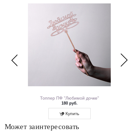
ем Рождения 0167.318
Топпер ПФ "Любимой дочке"
180 руб.
Купить
Может заинтересовать