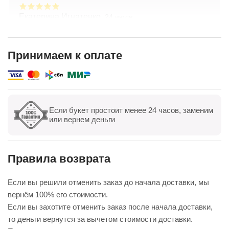
Екатерина Игнатенко,
24 июля
Очень красивые цветы! Удивительный подход к
составлению букетов по желанию клиента.
Хорошая ценовая политика. Отличная доставка!
Принимаем к оплате
Спасибо коллективу компании!
Показать полностью
Если букет простоит менее 24 часов, заменим
Показать все
Оставить отзыв
или вернем деньги
Правила возврата
Если вы решили отменить заказ до начала доставки, мы
вернём 100% его стоимости.
Если вы захотите отменить заказ после начала доставки,
то деньги вернутся за вычетом стоимости доставки.