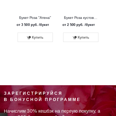
Букет Роза "Атена"
Букет Роза кустовая "Солинеро"
от
3 500 руб.
/букет
от
2 500 руб.
/букет
от
3 
Купить
Купить
ЗАРЕГИСТРИРУЙСЯ
В БОНУСНОЙ ПРОГРАММЕ
30%
Начислим
кешбэк на первую покупку, а