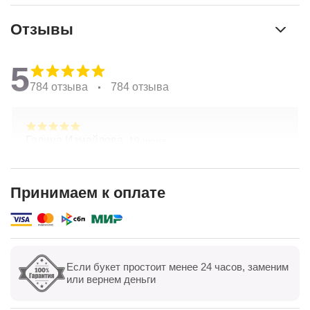
Отзывы
5
784 отзыва
784 отзыва
Галина Измайлова,
19 июня
Большое спасибо за композицию. Неоднократно
обращаюсь в Простоцветы. Живу в другом
городе, заказываю через приложение. Всегда
Принимаем к оплате
цветы соответсвуют описанию. Быстрая
Показать полностью
доставка. Огромное спасибо за настроение
Если букет простоит менее 24 часов, заменим
Показать все
Оставить отзыв
или вернем деньги