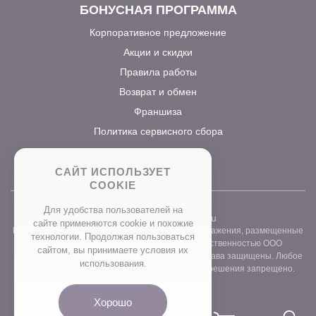
БОНУСНАЯ ПРОГРАММА
Корпоративное предложение
Акции и скидки
Правила работы
Возврат и обмен
Франшиза
Политика сервисного сбора
САЙТ ИСПОЛЬЗУЕТ
COOKIE
Для удобства пользователей на
2026 ©
www.prostocvet.ru
сайте применяются сookie и похожие
Вся текстовая информация и графические изображения, размещенные
технологии. Продолжая пользоваться
на сайте интернет-магазина, являются собственностью ООО
сайтом, вы принимаете условия их
«ПРОСТОБУКЕТ» ОГРН 1157746211248. Все права защищены. Любое
использования.
использование контента без письменного разрешения запрещено.
Хорошо