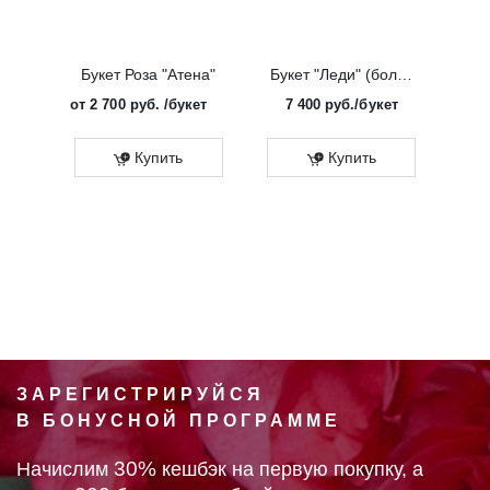
Букет Роза "Атена"
Букет "Леди" (большой)
от
2 700 руб.
/букет
7 400
руб.
/букет
от
Эко
Купить
Купить
ЗАРЕГИСТРИРУЙСЯ
В БОНУСНОЙ ПРОГРАММЕ
30%
Начислим
кешбэк на первую покупку, а