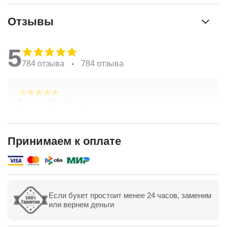
Отзывы
5
784 отзыва
784 отзыва
Галина Измайлова,
19 июня
Большое спасибо за композицию. Неоднократно
обращаюсь в Простоцветы. Живу в другом
городе, заказываю через приложение. Всегда
Принимаем к оплате
цветы соответсвуют описанию. Быстрая
Показать полностью
доставка. Огромное спасибо за настроение
Если букет простоит менее 24 часов, заменим
Показать все
Оставить отзыв
или вернем деньги