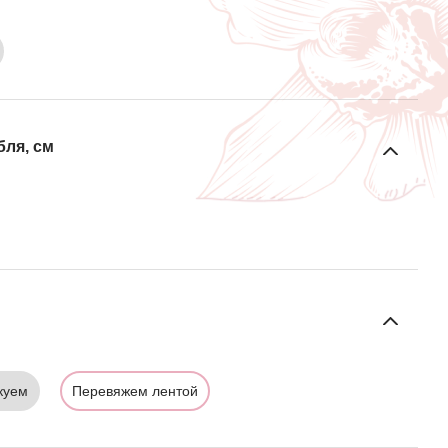
бля, см
куем
Перевяжем лентой