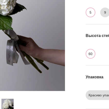
5
9
Высота сте
60
Упаковка
Красиво упа