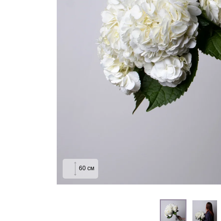
На выписку
Извинение
60
см