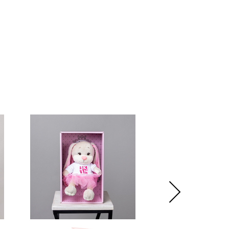
рвым делом флористы очищают стебли от лишних листьев,
вратить возможное гниение. Затем, используя различные
ирают букеты, оборачивают их в бумагу, фоамиран и фетр,
ебли. В сосуды с водой обязательно добавляют
ую подкормку кризал, которая смягчает последствия
е срезки и обеспечивает цветам питание. Перед отправкой
м букеты хранятся при температуре +6 градусов.
ложить удобную недорогую доставку по Москве и создать
ное настроение в любой момент.
рмат оформления:
уем – бережно доставим букет в фирменной коробке с
чтобы цветы сохраняли свежесть в пути.
нтой – идеальный минималистичный вариант для вазы
 без коробки и аквабокса).