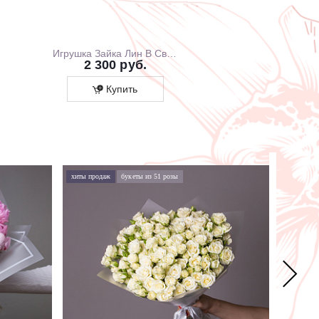
Игрушка Зайка Лин В Свитшоте С Розовой Юбочкой, 20 см, В Коробке
2 300 руб.
1 700 ру
Купить
Купит
хиты продаж
букеты из 51 розы
хиты про