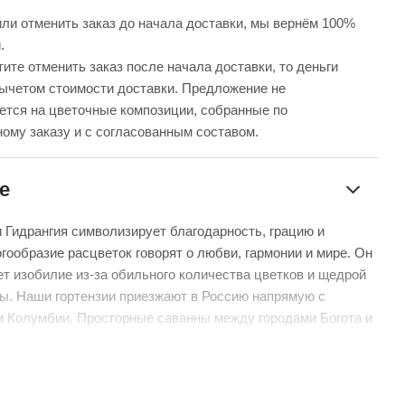
ли отменить заказ до начала доставки, мы вернём 100%
.
ите отменить заказ после начала доставки, то деньги
вычетом стоимости доставки. Предложение не
ется на цветочные композиции, собранные по
ому заказу и с согласованным составом.
е
и Гидрангия символизирует благодарность, грацию и
огообразие расцветок говорят о любви, гармонии и мире. Он
ет изобилие из-за обильного количества цветков и щедрой
ы. Наши гортензии приезжают в Россию напрямую с
 Колумбии. Просторные саванны между городами Богота и
годаря высокой влажности, солнцу и близости к экватору
альным местом для выращивания цветов.
спят при температуре + 4 градуса. Те же условия мы
 в производственных цехах, где начинается вторая жизнь