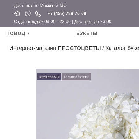
Доставка по Москве и МО
+7 (495) 788-70-08
Отдел продаж 08:00 - 22:00 | Доставка до 23:00
ПОВОД
БУКЕТЫ
Интернет-магазин ПРОСТОЦВЕТЫ
/
Каталог буке
Личные поводы
Ароматические свечи
Новый год
Календарные праздники
День рождения
Мягкие игрушки
Хит продаж
Новый год
Для мамы
Топперы
Новинки
Татьянин день
хиты продаж
большие букеты
Для девушки
Открытки
Розы по привлекательным ценам
14 февраля
Для ребенка
Вазы
23 февраля
Для подруги
Кашпо
8 марта
Для коллеги
Сувениры
Мужские букеты
На свадьбу