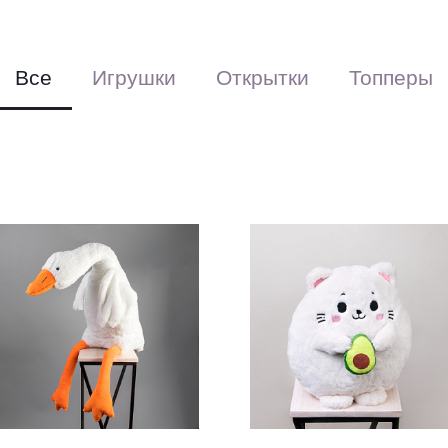
растений. Пе
чтобы предот
техники, соб
Все
Игрушки
Открытки
Топперы
подрезают ст
флористическ
стресса посл
к покупателя
Мы рады пред
Вам празднич
Выберите фо
Красиво упак
аквабоксом, 
Перевяжем ле
(поставляется