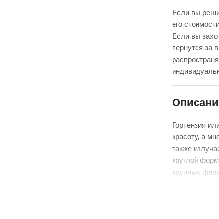
Если вы реши
его стоимости
Если вы захот
вернутся за 
распространя
индивидуальн
Описани
Гортензия ил
красоту, а мн
также излуча
круглой форм
крупных ферм
Медельин бла
являются иде
В пути цветы 
поддерживаем