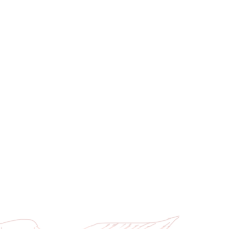
Акимочка,
9 марта
Букет шикарный! 
их развязали, они
упаковке и подста