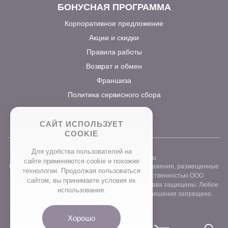
БОНУСНАЯ ПРОГРАММА
Корпоративное предложение
Акции и скидки
Правила работы
Возврат и обмен
Франшиза
Политика сервисного сбора
САЙТ ИСПОЛЬЗУЕТ
COOKIE
Для удобства пользователей на
2026 ©
www.prostocvet.ru
сайте применяются сookie и похожие
Вся текстовая информация и графические изображения, размещенные
технологии. Продолжая пользоваться
на сайте интернет-магазина, являются собственностью ООО
сайтом, вы принимаете условия их
«ПРОСТОБУКЕТ» ОГРН 1157746211248. Все права защищены. Любое
использования.
использование контента без письменного разрешения запрещено.
Хорошо