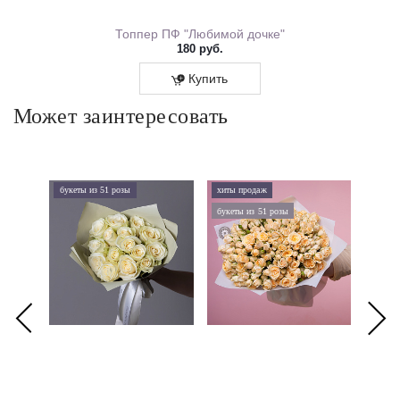
ем Рождения 0167.318
Топпер ПФ "Любимой дочке"
180 руб.
Купить
Может заинтересовать
букеты из 51 розы
хиты продаж
хиты 
букеты из 51 розы
дорого