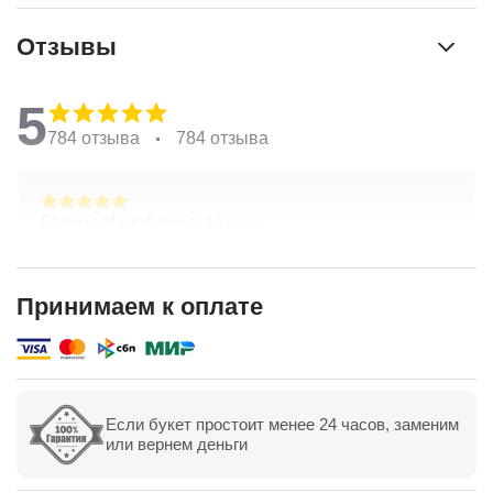
Отзывы
5
784 отзыва
784 отзыва
Галина Измайлова,
19 июня
Большое спасибо за композицию. Неоднократно
обращаюсь в Простоцветы. Живу в другом
городе, заказываю через приложение. Всегда
Принимаем к оплате
цветы соответсвуют описанию. Быстрая
Показать полностью
доставка. Огромное спасибо за настроение
Если букет простоит менее 24 часов, заменим
Показать все
Оставить отзыв
или вернем деньги