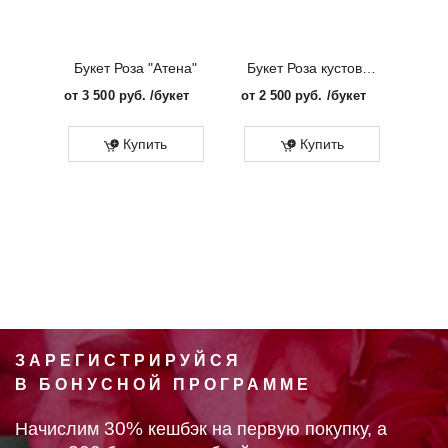
Букет Роза "Атена"
Букет Роза кустовая "Солинеро"
от
3 500 руб.
/букет
от
2 500 руб.
/букет
от
3 
Купить
Купить
ЗАРЕГИСТРИРУЙСЯ
В БОНУСНОЙ ПРОГРАММЕ
30%
Начислим
кешбэк на первую покупку, а