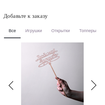
Красиво упакуем – бережно доставим букет в фирменной
коробке с аквабоксом, чтобы цветы сохраняли свежесть в
пути.
Добавьте к заказу
Перевяжем лентой – идеальный минималистичный вариант
для вазы (поставляется без коробки и аквабокса).
Все
Игрушки
Открытки
Топперы