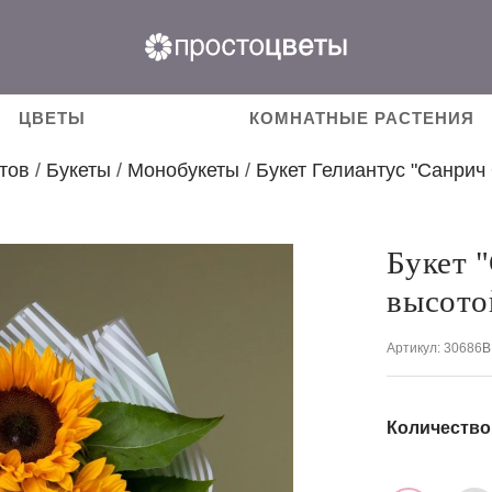
ЦВЕТЫ
КОМНАТНЫЕ РАСТЕНИЯ
тов
/
Букеты
/
Монобукеты
/
Букет Гелиантус "Санрич
Букет 
высото
Артикул
: 30686
В
Количество