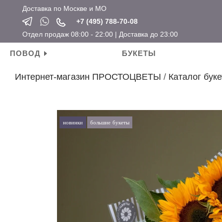
Доставка по Москве и МО
+7 (495) 788-70-08
Отдел продаж 08:00 - 22:00 | Доставка до 23:00
ПОВОД
БУКЕТЫ
Интернет-магазин ПРОСТОЦВЕТЫ
/
Каталог буке
Личные поводы
Ароматические свечи
Новый год
Календарные праздники
День рождения
Мягкие игрушки
Хит продаж
Новый год
Для мамы
Топперы
Новинки
Татьянин день
новинки
большие букеты
Для девушки
Открытки
Розы по привлекательным ценам
14 февраля
Для ребенка
Вазы
23 февраля
Для подруги
Кашпо
8 марта
Для коллеги
Сувениры
Мужские букеты
На свадьбу