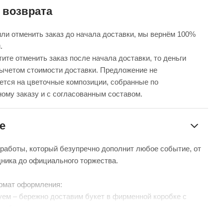
 возврата
ли отменить заказ до начала доставки, мы вернём 100%
.
ите отменить заказ после начала доставки, то деньги
вычетом стоимости доставки. Предложение не
ется на цветочные композиции, собранные по
ому заказу и с согласованным составом.
е
 работы, который безупречно дополнит любое событие, от
дника до официального торжества.
рмат оформления:
уем – бережно доставим букет в фирменной коробке с
чтобы цветы сохраняли свежесть в пути.
нтой – идеальный минималистичный вариант для вазы