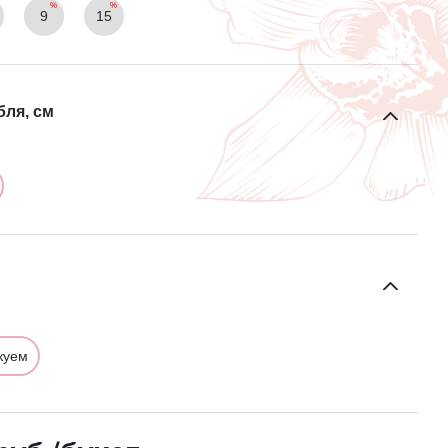
9
15
бля, см
куем