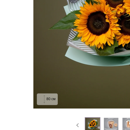
На выписку
Извинение
80
см