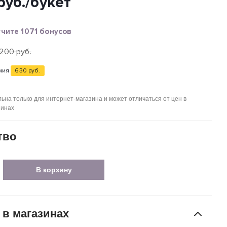
руб.
/букет
чите 1071 бонусов
 200
руб.
мия
630
руб.
ьна только для интернет-магазина и может отличаться от цен в
зинах
тво
В корзину
 в магазинах