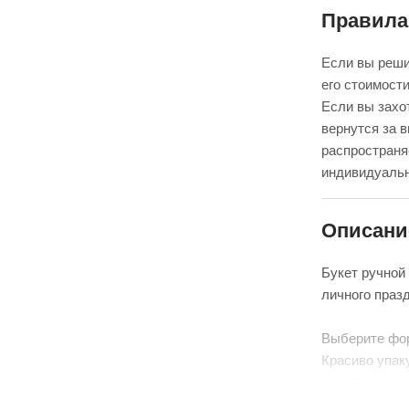
Правила
Если вы реши
его стоимости
Если вы захот
вернутся за 
распространя
индивидуальн
Описани
Букет ручной
личного праз
Выберите фо
Красиво упак
аквабоксом, 
Перевяжем ле