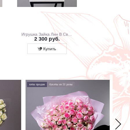
Игрушка Зайка Лин В Свитшоте С Розовой Юбочкой, 20 см, В Коробке
2 300 руб.
1 700 ру
Купить
Купит
хиты продаж
букеты из 51 розы
хиты про