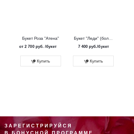
Букет Роза "Атена"
Букет "Леди" (большой)
от
2 700 руб.
/букет
7 400
руб.
/букет
от
Эко
Купить
Купить
ЗАРЕГИСТРИРУЙСЯ
В БОНУСНОЙ ПРОГРАММЕ