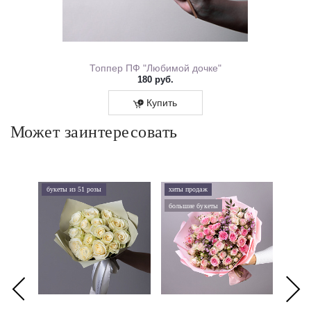
ем Рождения 0167.318
Топпер ПФ "Любимой дочке"
180 руб.
Купить
Может заинтересовать
букеты из 51 розы
хиты продаж
хиты 
большие букеты
букеты