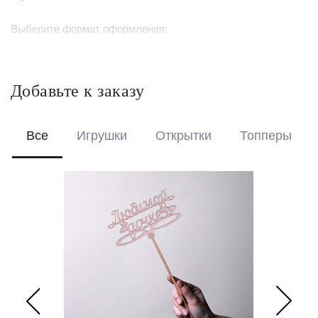
Выберите формат оформления:
Красиво упакуем – бережно доставим букет в фирменной
коробке с аквабоксом, чтобы цветы сохраняли свежесть в
пути.
Добавьте к заказу
Перевяжем лентой – идеальный минималистичный вариант
для вазы (поставляется без коробки и аквабокса).
Все
Игрушки
Открытки
Топперы