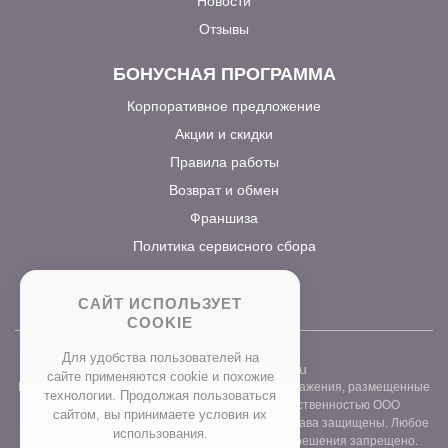
Новости
Отзывы
БОНУСНАЯ ПРОГРАММА
Корпоративное предложение
Акции и скидки
Правила работы
Возврат и обмен
Франшиза
Политика сервисного сбора
САЙТ ИСПОЛЬЗУЕТ
COOKIE
Для удобства пользователей на
2026 ©
www.prostocvet.ru
сайте применяются сookie и похожие
Вся текстовая информация и графические изображения, размещенные
технологии. Продолжая пользоваться
на сайте интернет-магазина, являются собственностью ООО
сайтом, вы принимаете условия их
«ПРОСТОБУКЕТ» ОГРН 1157746211248. Все права защищены. Любое
использования.
использование контента без письменного разрешения запрещено.