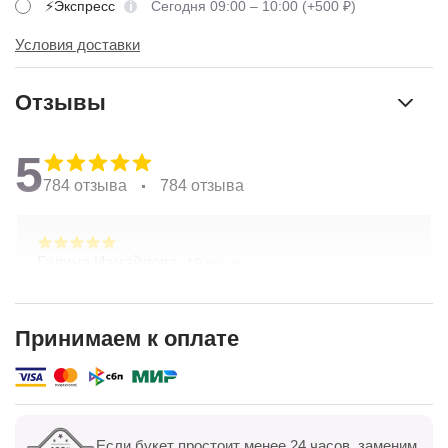
⚡Экспресс
Сегодня 09:00 – 10:00 (+500 ₽)
Условия доставки
Отзывы
5
784 отзыва
784 отзыва
Галина Измайлова,
19 июня
Большое спасибо за композицию. Неоднократно
обращаюсь в Простоцветы. Живу в другом
городе, заказываю через приложение. Всегда
Принимаем к оплате
цветы соответсвуют описанию. Быстрая
Показать полностью
доставка. Огромное спасибо за настроение
Если букет простоит менее 24 часов, заменим