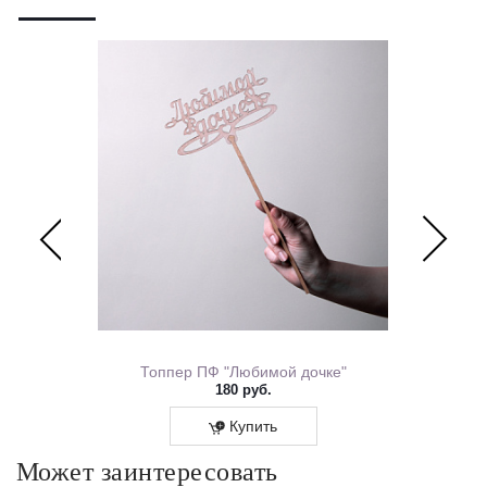
ем Рождения 0167.318
Топпер ПФ "Любимой дочке"
180 руб.
Купить
Может заинтересовать