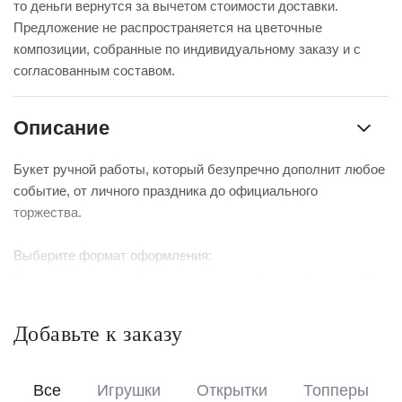
то деньги вернутся за вычетом стоимости доставки.
Предложение не распространяется на цветочные
композиции, собранные по индивидуальному заказу и с
согласованным составом.
Описание
Букет ручной работы, который безупречно дополнит любое
событие, от личного праздника до официального
торжества.
Выберите формат оформления:
Красиво упакуем – бережно доставим букет в фирменной
коробке с аквабоксом, чтобы цветы сохраняли свежесть в
пути.
Добавьте к заказу
Перевяжем лентой – идеальный минималистичный вариант
для вазы (поставляется без коробки и аквабокса).
Все
Игрушки
Открытки
Топперы