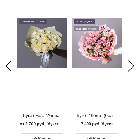
букеты из 51 розы
хиты продаж
хиты 
большие букеты
букеты
Букет Роза "Атена"
Букет "Леди" (большой)
от
2 700 руб.
/букет
7 400
руб.
/букет
от
Эко
Купить
Купить