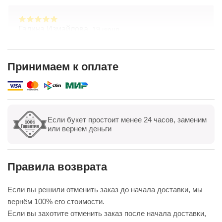
Галина Измайлова,
19 июня
Большое спасибо за композицию. Неоднократно
обращаюсь в Простоцветы. Живу в другом
городе, заказываю через приложение. Всегда
Принимаем к оплате
цветы соответсвуют описанию. Быстрая
Показать полностью
доставка. Огромное спасибо за настроение
Если букет простоит менее 24 часов, заменим
Показать все
Оставить отзыв
или вернем деньги
Правила возврата
Если вы решили отменить заказ до начала доставки, мы
вернём 100% его стоимости.
Если вы захотите отменить заказ после начала доставки,