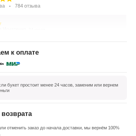
ва
784 отзыва
а Игнатенко,
Т
24 июля
асивые цветы! Удивительный подход к составлению
З
о желанию клиента. Хорошая ценовая политика.
Ц
доставка! Спасибо коллективу компании!
в
ем к оплате
к
П
в
е
сли букет простоит менее 24 часов, заменим или вернем
оказать все
Оставить отзыв
еньги
 возврата
ли отменить заказ до начала доставки, мы вернём 100%
.