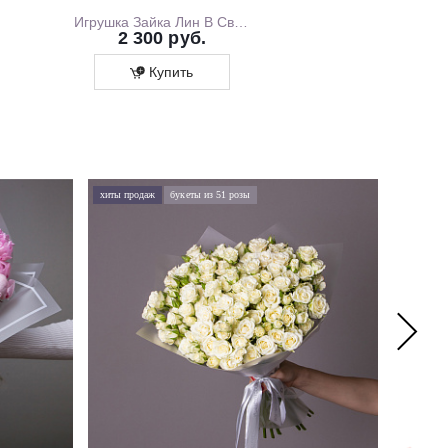
Игрушка Зайка Лин В Свитшоте С Розовой Юбочкой, 20 см, В Коробке
2 300 руб.
1 700 ру
Купить
Купит
хиты продаж
букеты из 51 розы
хиты про