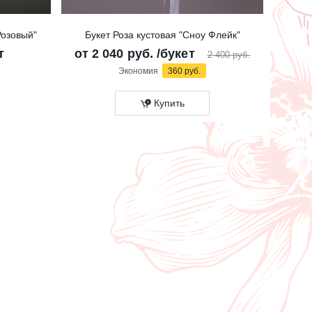
Розовый"
Букет Роза кустовая "Сноу Флейк"
Б
т
от
2 040 руб.
/букет
2 400 руб.
Экономия
360 руб.
Купить