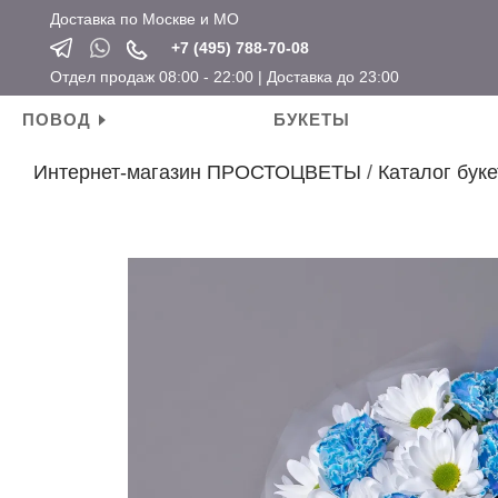
Доставка по Москве и МО
+7 (495) 788-70-08
Отдел продаж 08:00 - 22:00 | Доставка до 23:00
ПОВОД
БУКЕТЫ
Интернет-магазин ПРОСТОЦВЕТЫ
/
Каталог буке
Личные поводы
Ароматические свечи
Новый год
Календарные праздники
День рождения
Мягкие игрушки
Хит продаж
Новый год
Для мамы
Топперы
Новинки
Татьянин день
Для девушки
Открытки
Розы по привлекательным ценам
14 февраля
Для ребенка
Вазы
23 февраля
Для подруги
Кашпо
8 марта
Для коллеги
Сувениры
Мужские букеты
На свадьбу