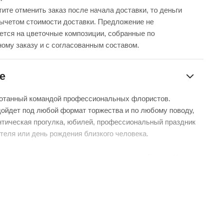
ите отменить заказ после начала доставки, то деньги
вычетом стоимости доставки. Предложение не
ется на цветочные композиции, собранные по
ому заказу и с согласованным составом.
е
ботанный командой профессиональных флористов.
ойдет под любой формат торжества и по любому поводу,
нтическая прогулка, юбилей, профессиональный праздник
теля или день рождения близкого человека.
 мы не можем гарантировать точную копию букета. Наши
отличаться от указанных на фотографии, ведь они
нам из разных уголков мира.
дь, мы гарантируем соблюдение стиля и основного состава
ом можете быть уверенными.