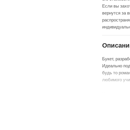
Если вы захот
вернутся за 
распространя
индивидуальн
Описани
Букет, разра
Идеально под
будь то рома
любимого учи
К сожалению,
цветы могут 
приезжают к 
В свою очере
букета, в эт