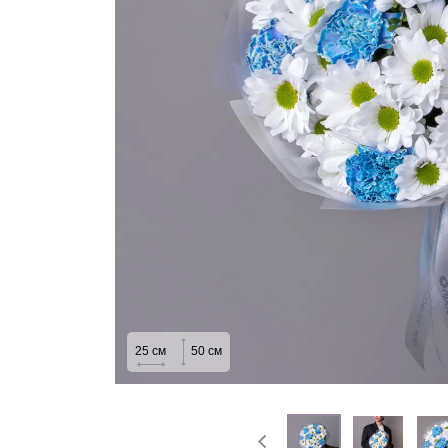
На выписку
Извинение
25
см
50
см