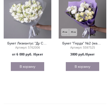
25
см
45
см
Букет Лизиантус "Ду Селеб кристал"
Букет "Герда" №2 (малый)
Артикул: 5762006
Артикул: 5597525
от 6 000 руб.
/букет
3800
руб./букет
В корзину
В корзину