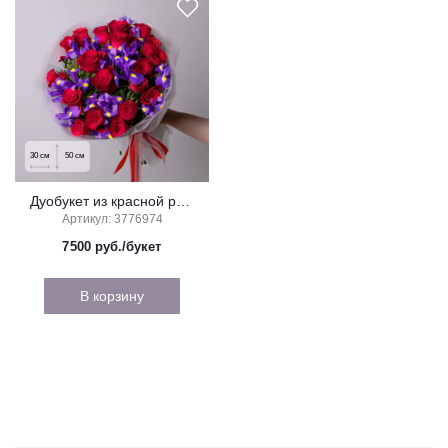
30
см
50
см
Дуобукет из красной розы и синего ириса
Артикул: 3776974
7500
руб./букет
В корзину