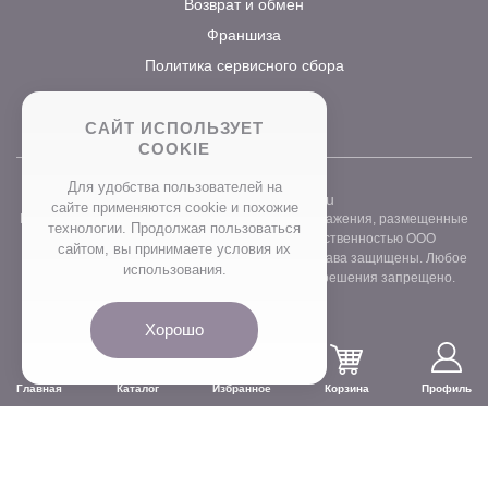
Возврат и обмен
Франшиза
Политика сервисного сбора
САЙТ ИСПОЛЬЗУЕТ
COOKIE
Для удобства пользователей на
2026 ©
www.prostocvet.ru
сайте применяются сookie и похожие
Вся текстовая информация и графические изображения, размещенные
технологии. Продолжая пользоваться
на сайте интернет-магазина, являются собственностью ООО
сайтом, вы принимаете условия их
«ПРОСТОБУКЕТ» ОГРН 1157746211248. Все права защищены. Любое
использования.
использование контента без письменного разрешения запрещено.
Хорошо
Главная
Каталог
Избранное
Корзина
Профиль